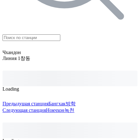
Чхандон
Линия 1
창동
Loading
Предыдущая станция
Бангхак
방학
Следующая станция
Нокчхон
녹천