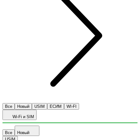
Все
Новый
USIM
ЕСИМ
WI-FI
Wi-Fi и SIM
Все
Новый
USIM