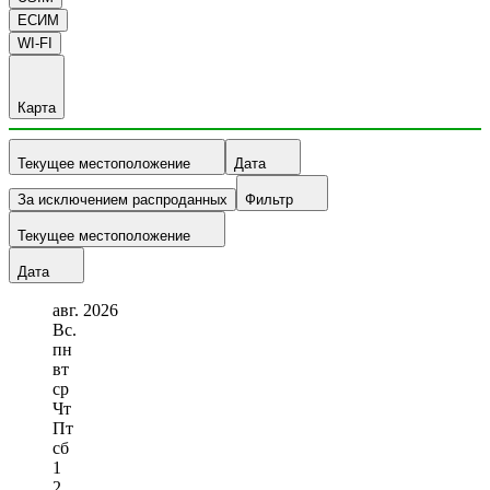
ЕСИМ
WI-FI
Карта
Текущее местоположение
Дата
За исключением распроданных
Фильтр
Текущее местоположение
Дата
авг.
2026
Вс.
пн
вт
ср
Чт
Пт
сб
1
2