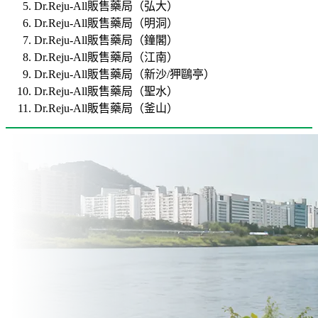
Dr.Reju-All販售藥局（弘大）
Dr.Reju-All販售藥局（明洞）
Dr.Reju-All販售藥局（鐘閣）
Dr.Reju-All販售藥局（江南）
Dr.Reju-All販售藥局（新沙/狎鷗亭）
Dr.Reju-All販售藥局（聖水）
Dr.Reju-All販售藥局（釜山）