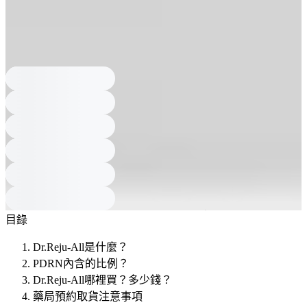
文服務）或LINE（
@creatrip
；中/日文服務）聯絡Creatrip 24
小時客服中心；也歡迎來信至
help@creatrip.com
諮詢。想掌
握更多韓國最新資訊，記得追蹤我們的
Instagram
和
Threads
！
目錄
Dr.Reju-All是什麼？
PDRN內含的比例？
Dr.Reju-All哪裡買？多少錢？
藥局預約取貨注意事項