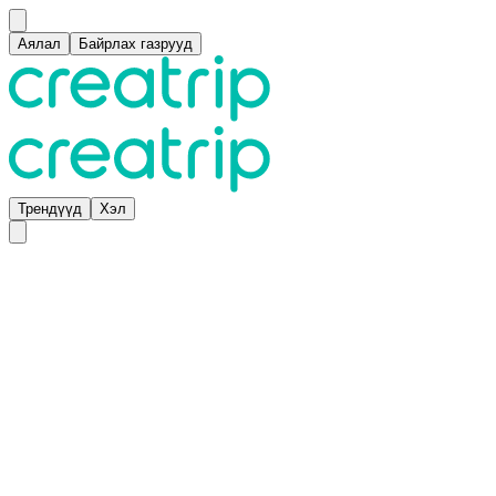
Аялал
Байрлах газрууд
Трендүүд
Хэл