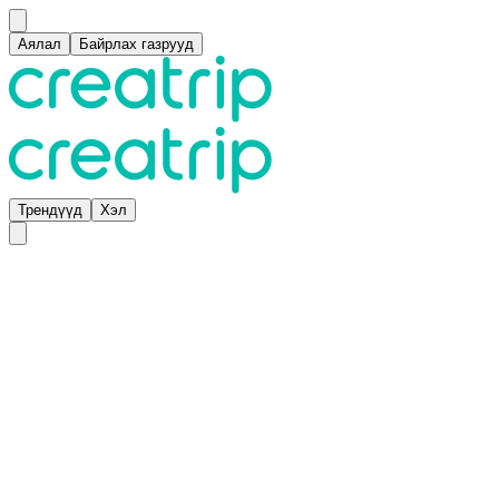
Аялал
Байрлах газрууд
Трендүүд
Хэл