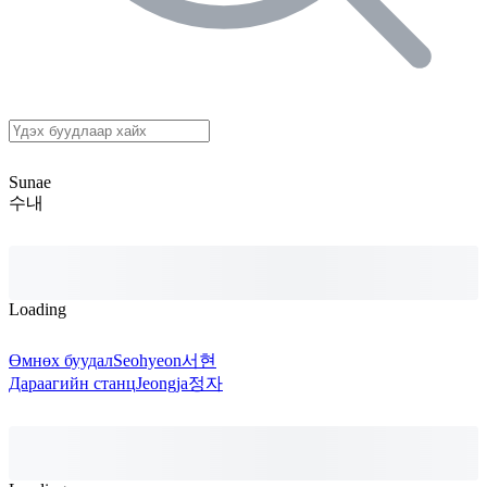
Sunae
수내
Loading
Өмнөх буудал
Seohyeon
서현
Дараагийн станц
Jeongja
정자