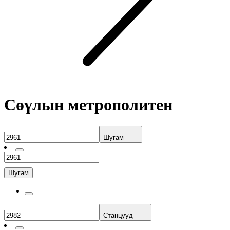
Сөүлын метрополитен
Шугам
Шугам
Станцууд