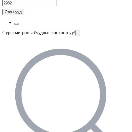
Станцууд
Сурв: метроны буудлыг сонгоно уу!