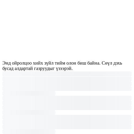
Энд ойролцоо хийх зүйл тийм олон биш байна. Сөүл дэхь
бусад алдартай газруудыг үзээрэй.