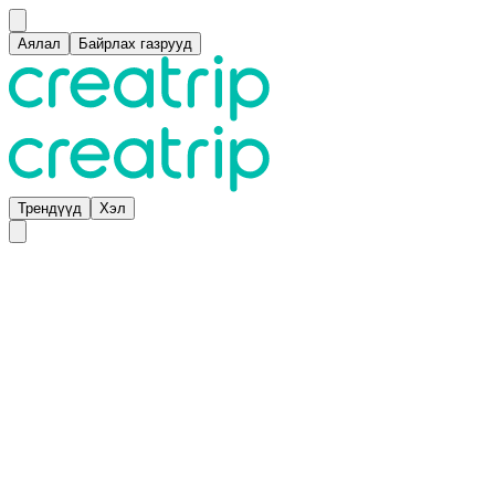
Аялал
Байрлах газрууд
Трендүүд
Хэл