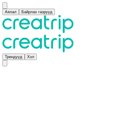
Аялал
Байрлах газрууд
Трендүүд
Хэл