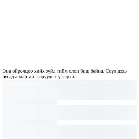
Энд ойролцоо хийх зүйл тийм олон биш байна. Сөүл дэхь
бусад алдартай газруудыг үзээрэй.