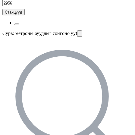
Станцууд
Сурв: метроны буудлыг сонгоно уу!