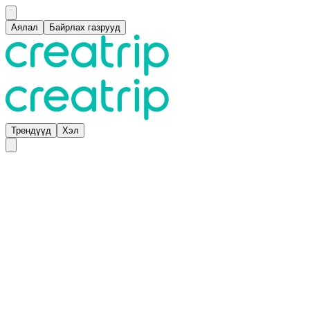
Аялал
Байрлах газрууд
Трендүүд
Хэл