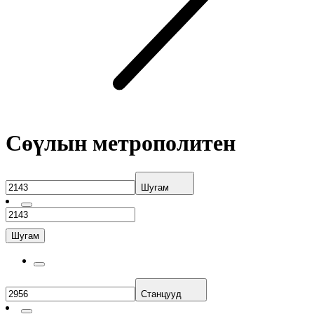
Сөүлын метрополитен
Шугам
Шугам
Станцууд