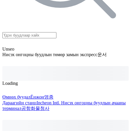
Unseo
Нисэх онгоцны буудлын төмөр замын экспресс
운서
Loading
Өмнөх буудал
Ёнжон
영종
Дараагийн станц
Incheon Intl. Нисэх онгоцны буудлын ачааны
терминал
공항화물청사