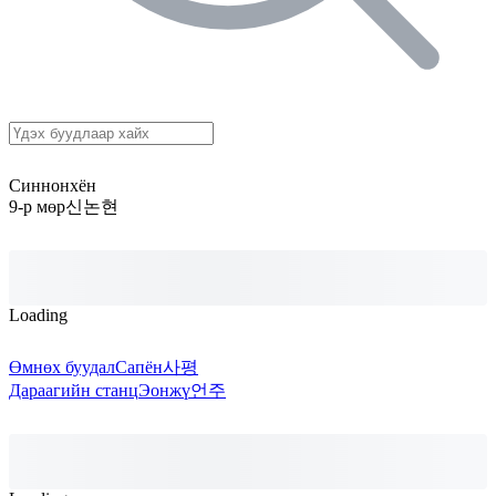
Синнонхён
9-р мөр
신논현
Loading
Өмнөх буудал
Сапён
사평
Дараагийн станц
Эонжү
언주