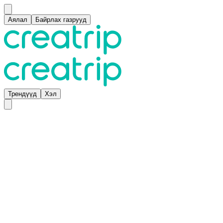
Аялал
Байрлах газрууд
Трендүүд
Хэл