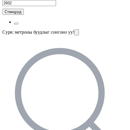
Станцууд
Сурв: метроны буудлыг сонгоно уу!