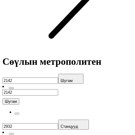
Сөүлын метрополитен
Шугам
Шугам
Станцууд