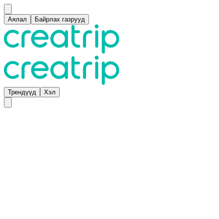
Аялал
Байрлах газрууд
Трендүүд
Хэл