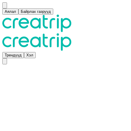
Аялал
Байрлах газрууд
Трендүүд
Хэл