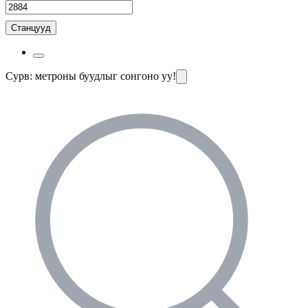
Станцууд
Сурв: метроны буудлыг сонгоно уу!