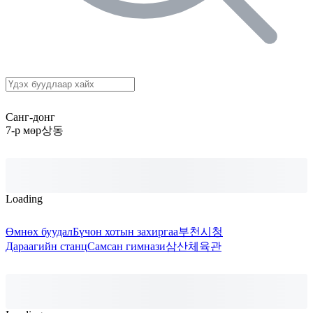
Санг-донг
7-р мөр
상동
Loading
Өмнөх буудал
Бүчон хотын захиргаа
부천시청
Дараагийн станц
Самсан гимнази
삼산체육관