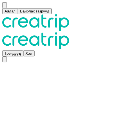
Аялал
Байрлах газрууд
Трендүүд
Хэл