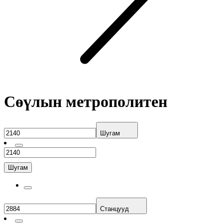
Сөүлын метрополитен
Шугам
Шугам
Станцууд