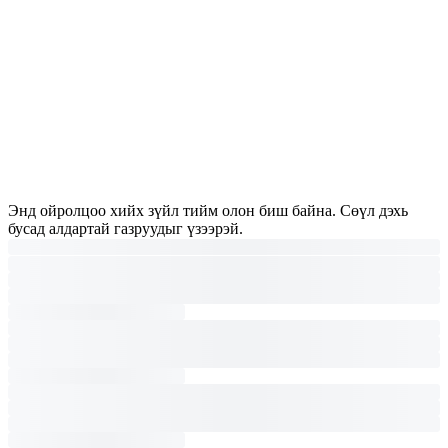
Энд ойролцоо хийх зүйл тийм олон биш байна. Сөүл дэхь
бусад алдартай газруудыг үзээрэй.