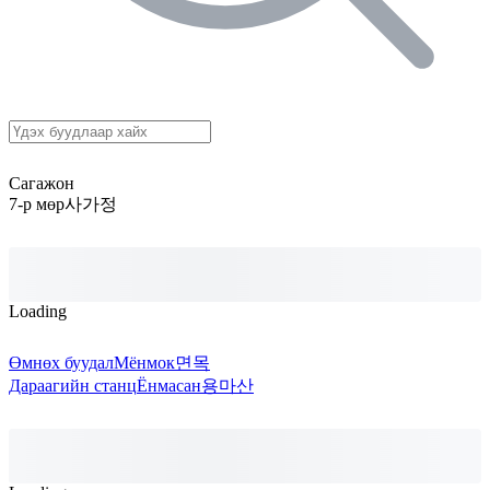
Сагажон
7-р мөр
사가정
Loading
Өмнөх буудал
Мёнмок
면목
Дараагийн станц
Ёнмасан
용마산