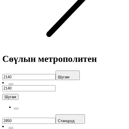
Сөүлын метрополитен
Шугам
Шугам
Станцууд