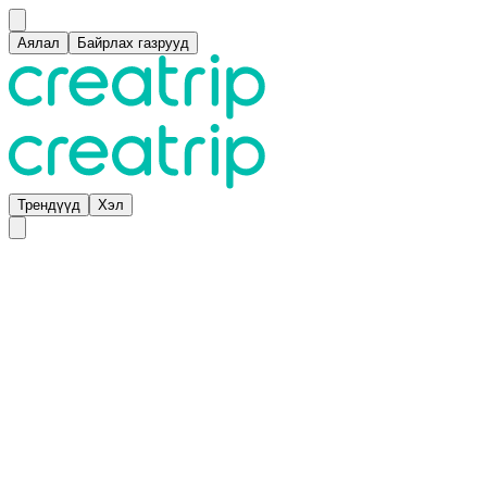
Аялал
Байрлах газрууд
Трендүүд
Хэл