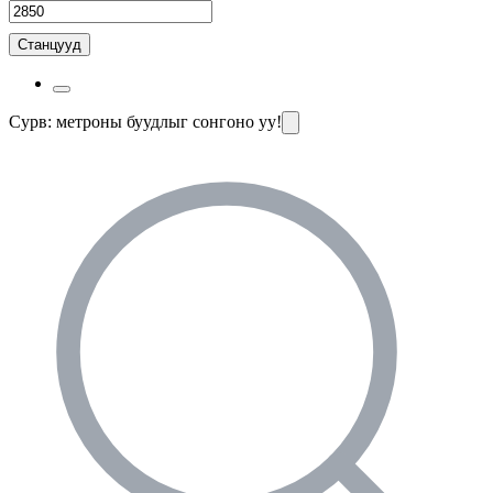
Станцууд
Сурв: метроны буудлыг сонгоно уу!