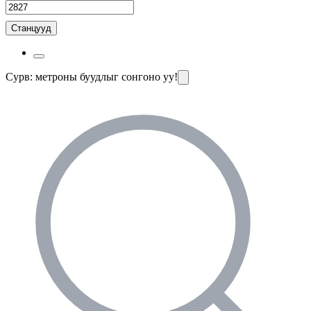
Станцууд
Сурв: метроны буудлыг сонгоно уу!