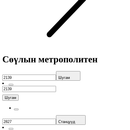
Сөүлын метрополитен
Шугам
Шугам
Станцууд