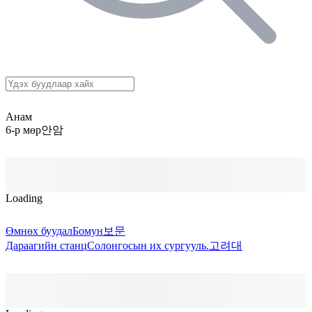
Анам
6-р мөр
안암
Loading
Өмнөх буудал
Бомун
보문
Дараагийн станц
Солонгосын их сургууль.
고려대