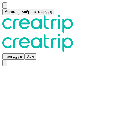
Аялал
Байрлах газрууд
Трендүүд
Хэл