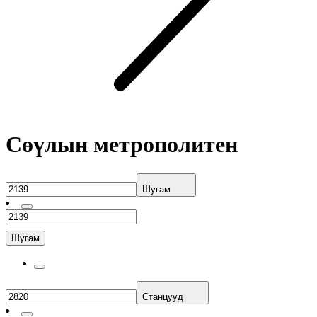
Сөүлын метрополитен
Шугам
Шугам
Станцууд