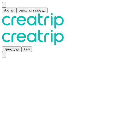
Аялал
Байрлах газрууд
Трендүүд
Хэл