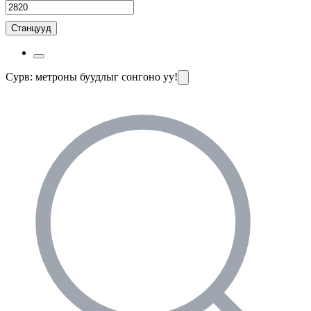
Станцууд
Сурв: метроны буудлыг сонгоно уу!