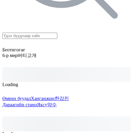
Беотигогае
6-р мөр
버티고개
Loading
Өмнөх буудал
Ханганжин
한강진
Дараагийн станц
Яксу
약수