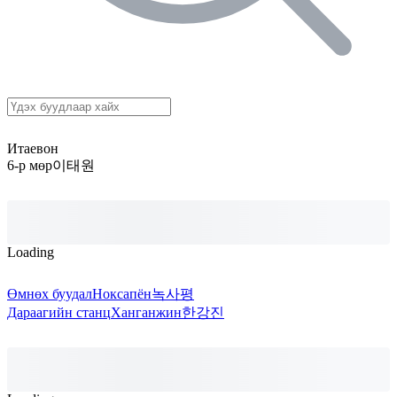
Итаевон
6-р мөр
이태원
Loading
Өмнөх буудал
Ноксапён
녹사평
Дараагийн станц
Ханганжин
한강진