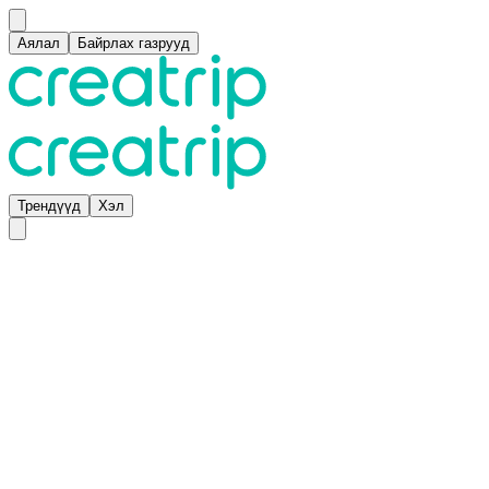
Аялал
Байрлах газрууд
Трендүүд
Хэл