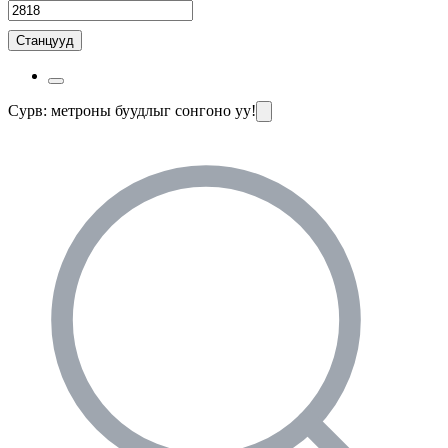
Станцууд
Сурв: метроны буудлыг сонгоно уу!