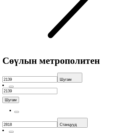
Сөүлын метрополитен
Шугам
Шугам
Станцууд