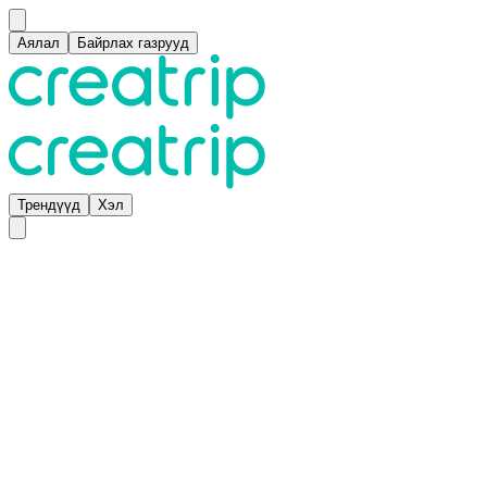
Аялал
Байрлах газрууд
Трендүүд
Хэл