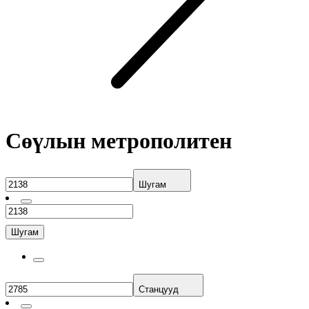
Сөүлын метрополитен
Шугам
Шугам
Станцууд