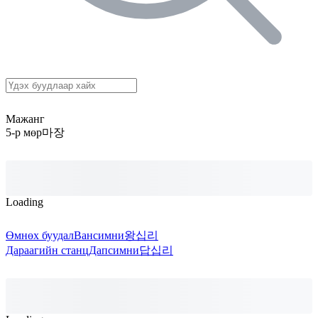
Мажанг
5-р мөр
마장
Loading
Өмнөх буудал
Вансимни
왕십리
Дараагийн станц
Дапсимни
답십리