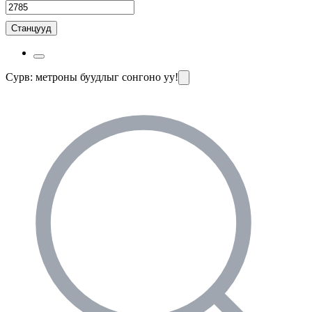
Станцууд
Сурв: метроны буудлыг сонгоно уу!