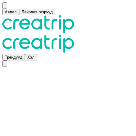
Аялал
Байрлах газрууд
Трендүүд
Хэл