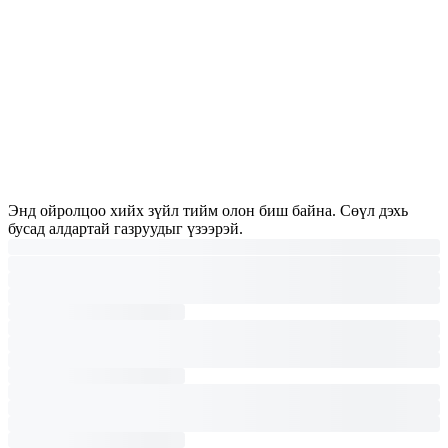
Энд ойролцоо хийх зүйл тийм олон биш байна. Сөүл дэхь
бусад алдартай газруудыг үзээрэй.