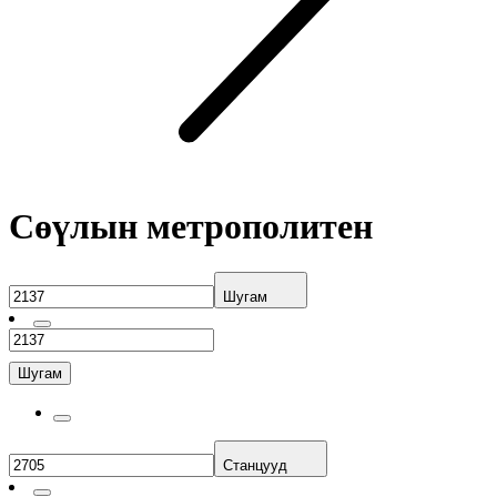
Сөүлын метрополитен
Шугам
Шугам
Станцууд