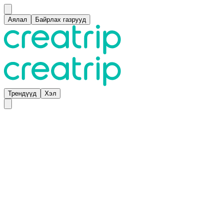
Аялал
Байрлах газрууд
Трендүүд
Хэл