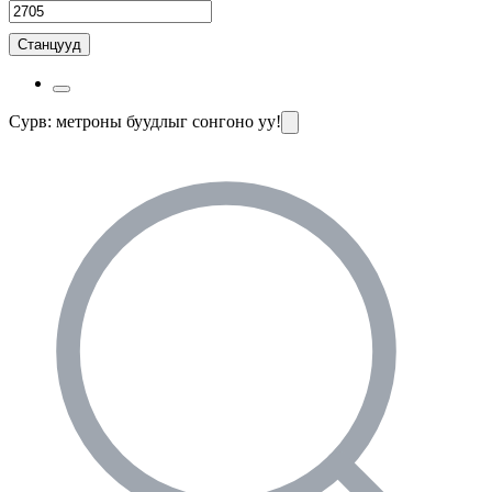
Станцууд
Сурв: метроны буудлыг сонгоно уу!