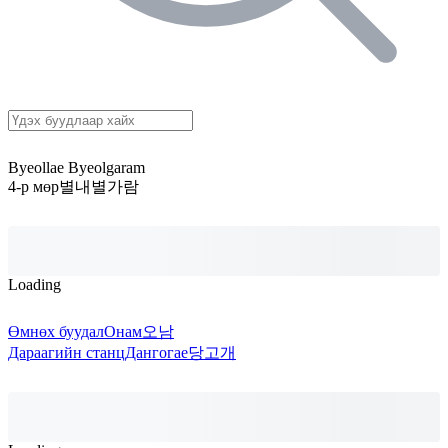
Byeollae Byeolgaram
4-р мөр
별내별가람
Loading
Өмнөх буудал
Онам
오남
Дараагийн станц
Дангогае
당고개