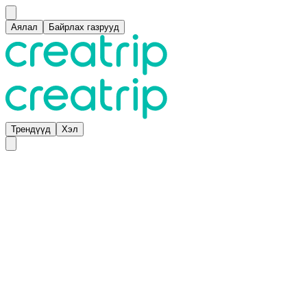
Аялал
Байрлах газрууд
Трендүүд
Хэл