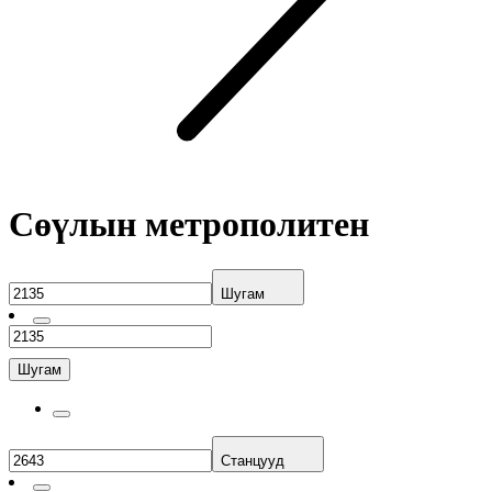
Сөүлын метрополитен
Шугам
Шугам
Станцууд