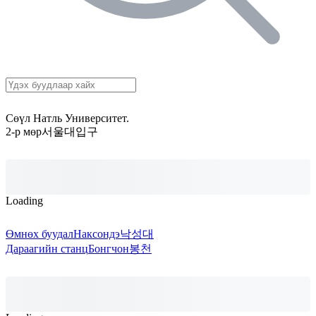
Сөүл Натль Университет.
2-р мөр
서울대입구
Loading
Өмнөх буудал
Наксондэ
낙성대
Дараагийн станц
Бонгчон
봉천