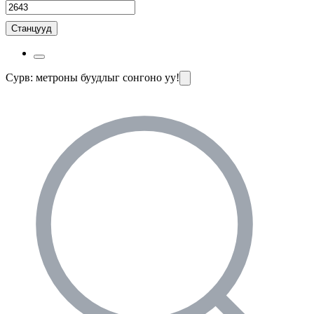
Станцууд
Сурв: метроны буудлыг сонгоно уу!