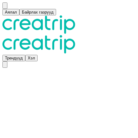
Аялал
Байрлах газрууд
Трендүүд
Хэл