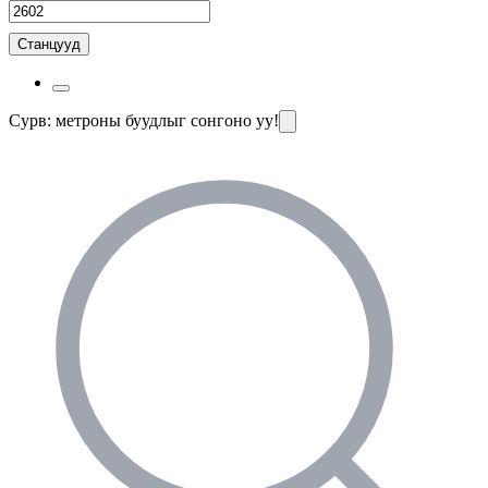
Станцууд
Сурв: метроны буудлыг сонгоно уу!