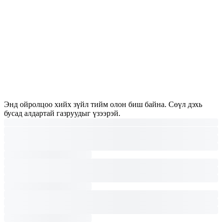
Энд ойролцоо хийх зүйл тийм олон биш байна. Сөүл дэхь
бусад алдартай газруудыг үзээрэй.