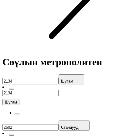
Сөүлын метрополитен
Шугам
Шугам
Станцууд