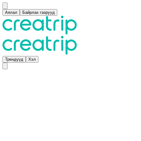
Аялал
Байрлах газрууд
Трендүүд
Хэл