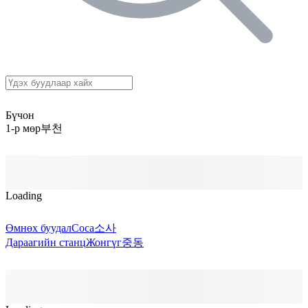
Бүчон
1-р мөр
부천
Loading
Өмнөх буудал
Соса
소사
Дараагийн станц
Жонгүг
중동