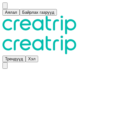
Аялал
Байрлах газрууд
Трендүүд
Хэл