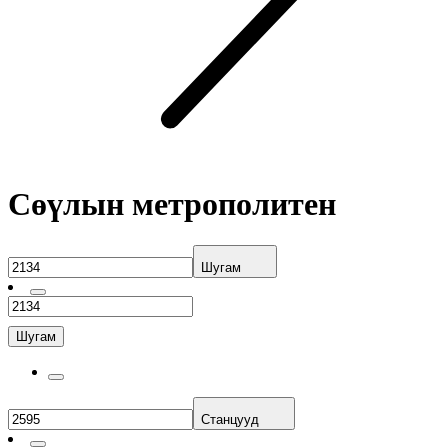
Сөүлын метрополитен
Шугам
Шугам
Станцууд