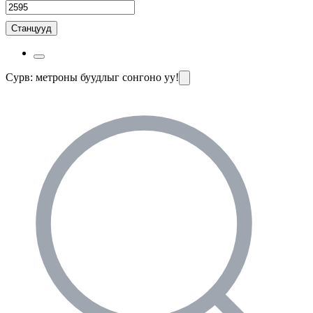
Станцууд
Сурв: метроны буудлыг сонгоно уу!