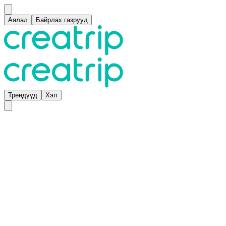
Аялал
Байрлах газрууд
Трендүүд
Хэл