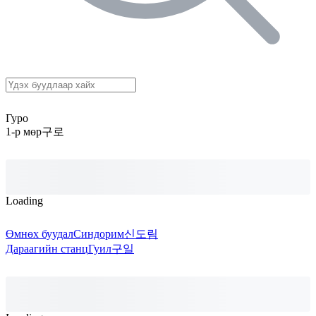
Гуро
1-р мөр
구로
Loading
Өмнөх буудал
Синдорим
신도림
Дараагийн станц
Гуил
구일