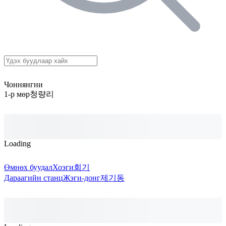
Чоннянгни
1-р мөр
청량리
Loading
Өмнөх буудал
Хоэги
회기
Дараагийн станц
Жэги-донг
제기동