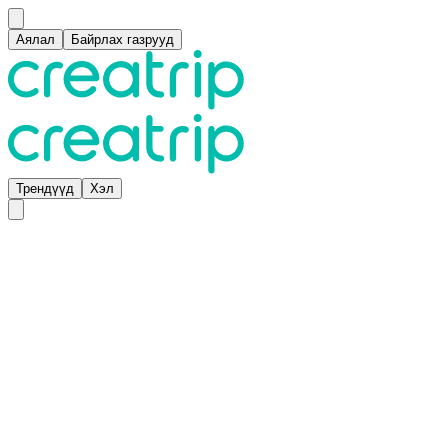
Аялал
Байрлах газрууд
Трендүүд
Хэл