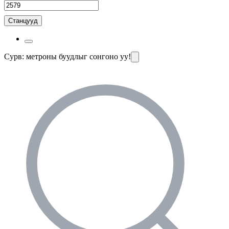
Станцууд
Сурв: метроны буудлыг сонгоно уу!