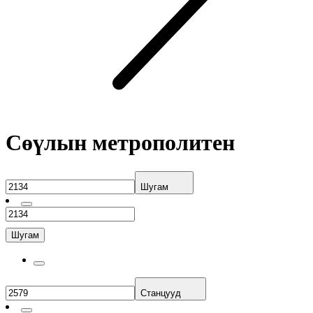
Сөүлын метрополитен
Шугам
Шугам
Станцууд