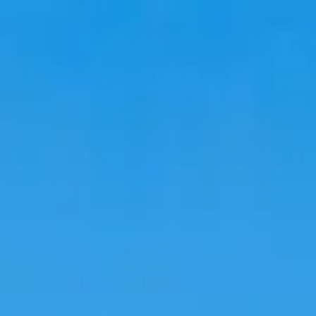
Аялал
Байрлах газрууд
Трендүүд
Хэл