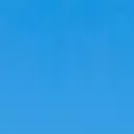
Аялал
Байрлах газрууд
Трендүүд
Хэл