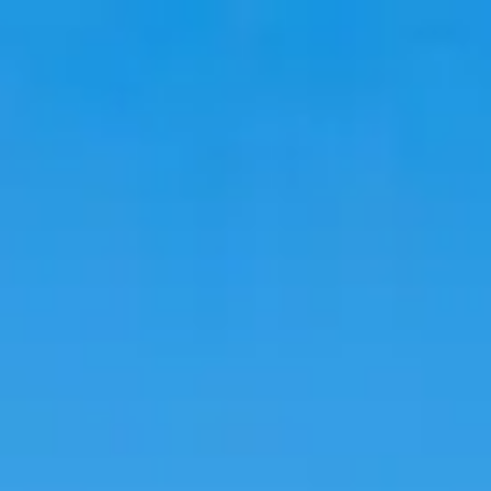
Аялал
Байрлах газрууд
Трендүүд
Хэл