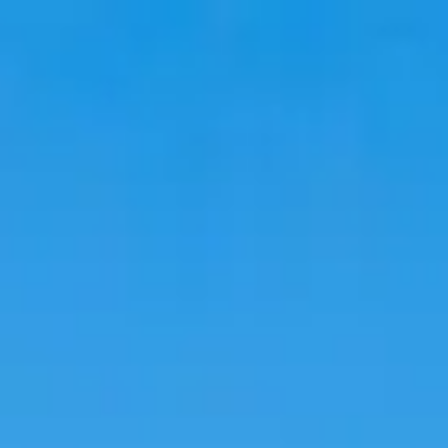
Аялал
Байрлах газрууд
Трендүүд
Хэл