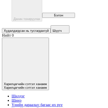
Бэлэн
Дахин тохируулах
Худалдагдсан нь тусгагдахгүй
Шүүгч
Нийт 0
Харилцагчийн сэтгэл ханамж
Харилцагчийн сэтгэл ханамж
Шилдэг
Шинэ
Үнийн дараалал: багаас их рүү