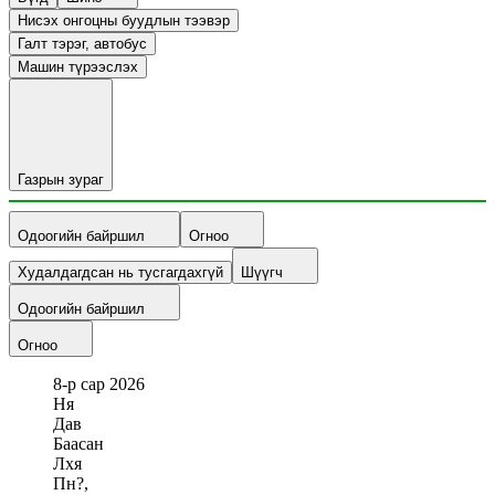
Нисэх онгоцны буудлын тээвэр
Галт тэрэг, автобус
Машин түрээслэх
Газрын зураг
Одоогийн байршил
Огноо
Худалдагдсан нь тусгагдахгүй
Шүүгч
Одоогийн байршил
Огноо
8-р сар
2026
Ня
Дав
Баасан
Лхя
Пн?,