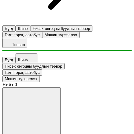
Бүгд
Шинэ
Нисэх онгоцны буудлын тээвэр
Галт тэрэг, автобус
Машин түрээслэх
Тээвэр
Бүгд
Шинэ
Нисэх онгоцны буудлын тээвэр
Галт тэрэг, автобус
Машин түрээслэх
Нийт
0