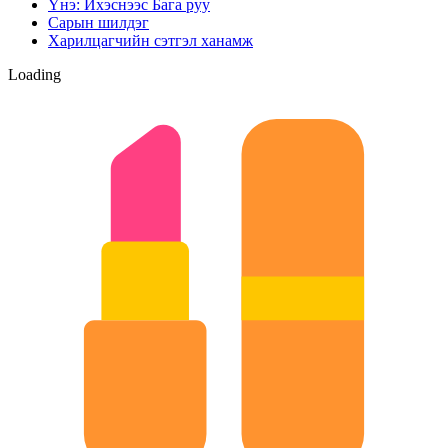
Үнэ: Ихэснээс Бага руу
Сарын шилдэг
Харилцагчийн сэтгэл ханамж
Loading