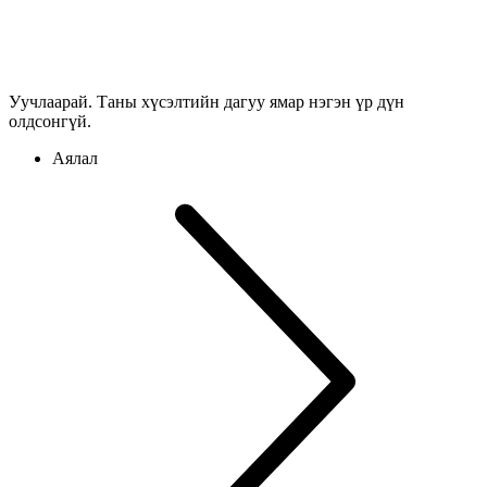
Уучлаарай. Таны хүсэлтийн дагуу ямар нэгэн үр дүн
олдсонгүй.
Аялал