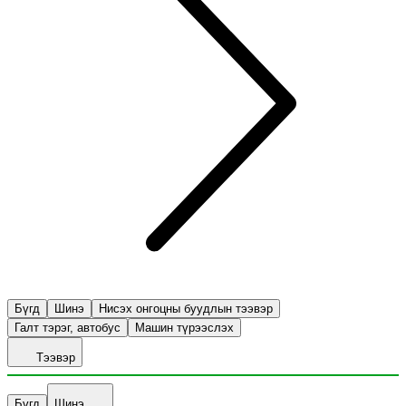
Бүгд
Шинэ
Нисэх онгоцны буудлын тээвэр
Галт тэрэг, автобус
Машин түрээслэх
Тээвэр
Бүгд
Шинэ