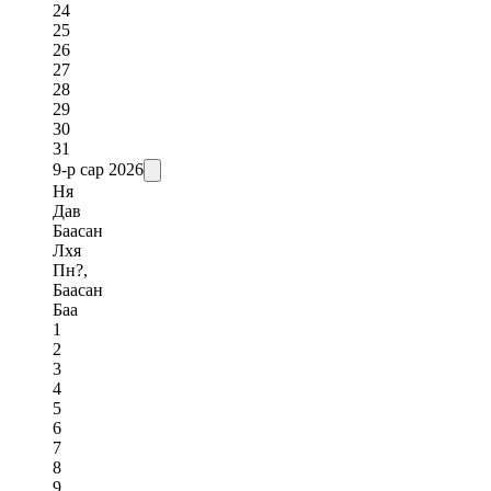
24
25
26
27
28
29
30
31
9-р сар
2026
Ня
Дав
Баасан
Лхя
Пн?,
Баасан
Баа
1
2
3
4
5
6
7
8
9