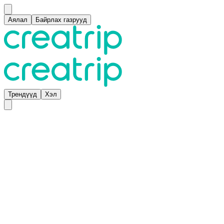
Аялал
Байрлах газрууд
Трендүүд
Хэл