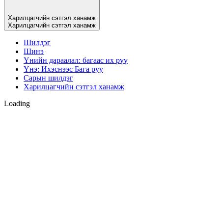
Харилцагчийн сэтгэл ханамж
Харилцагчийн сэтгэл ханамж
Шилдэг
Шинэ
Үнийн дараалал: багаас их рүү
Үнэ: Ихэснээс Бага руу
Сарын шилдэг
Харилцагчийн сэтгэл ханамж
Loading