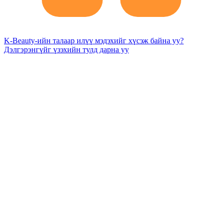
K-Beauty-ийн талаар илүү мэдэхийг хүсэж байна уу?
Дэлгэрэнгүйг үзэхийн тулд дарна уу