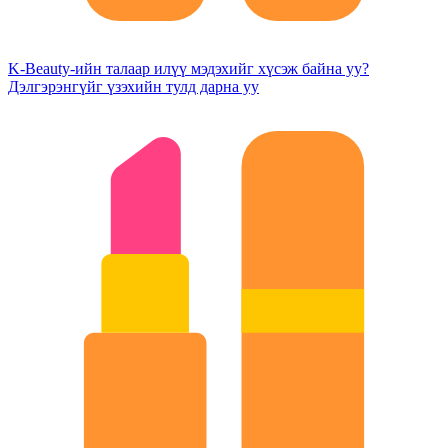
K-Beauty-ийн талаар илүү мэдэхийг хүсэж байна уу?
Дэлгэрэнгүйг үзэхийн тулд дарна уу