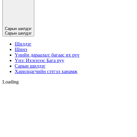
Сарын шилдэг
Сарын шилдэг
Шилдэг
Шинэ
Үнийн дараалал: багаас их рүү
Үнэ: Ихэснээс Бага руу
Сарын шилдэг
Харилцагчийн сэтгэл ханамж
Loading