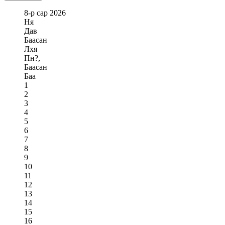
8-р сар
2026
Ня
Дав
Баасан
Лхя
Пн?,
Баасан
Баа
1
2
3
4
5
6
7
8
9
10
11
12
13
14
15
16