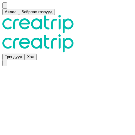
Аялал
Байрлах газрууд
Трендүүд
Хэл