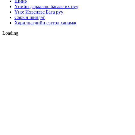
Шинэ
Үнийн дараалал: багаас их рүү
Үнэ: Ихэснээс Бага руу
Сарын шилдэг
Харилцагчийн сэтгэл ханамж
Loading