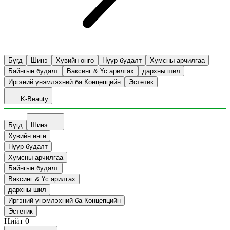
Бүгд
Шинэ
Хувийн өнгө
Нүүр будалт
Хумсны арчилгаа
Байнгын будалт
Ваксинг & Үс арилгах
дархны шил
Иргэний үнэмлэхний ба Концепцийн
Эстетик
K-Beauty
Бүгд
Шинэ
Хувийн өнгө
Нүүр будалт
Хумсны арчилгаа
Байнгын будалт
Ваксинг & Үс арилгах
дархны шил
Иргэний үнэмлэхний ба Концепцийн
Эстетик
Нийт
0