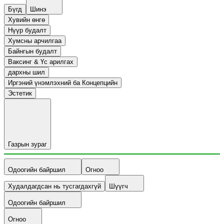
Бүгд
Шинэ
Хувийн өнгө
Нүүр будалт
Хумсны арчилгаа
Байнгын будалт
Ваксинг & Үс арилгах
дархны шил
Иргэний үнэмлэхний ба Концепцийн
Эстетик
Газрын зураг
Одоогийн байршил
Огноо
Худалдагдсан нь тусгагдахгүй
Шүүгч
Одоогийн байршил
Огноо