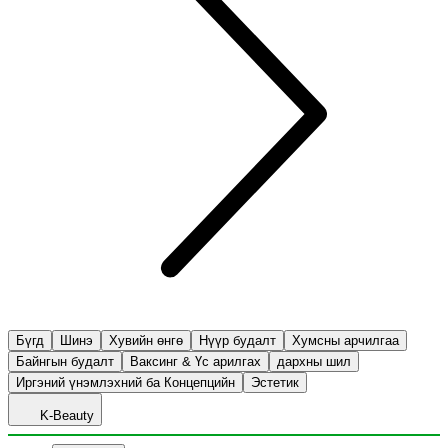
Бүгд
Шинэ
Хувийн өнгө
Нүүр будалт
Хумсны арчилгаа
Байнгын будалт
Ваксинг & Үс арилгах
дархны шил
Иргэний үнэмлэхний ба Концепцийн
Эстетик
K-Beauty