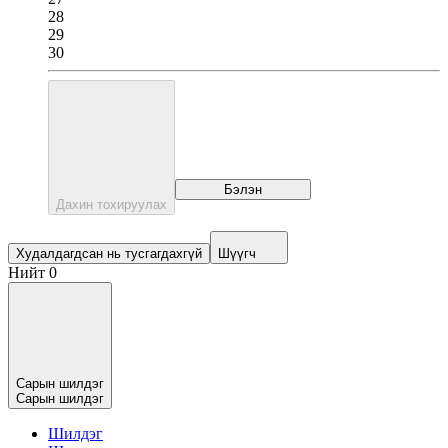
28
29
30
Бэлэн
Дахин тохируулах
Худалдагдсан нь тусгагдахгүй
Шүүгч
Нийт 0
Сарын шилдэг
Сарын шилдэг
Шилдэг