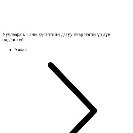
Уучлаарай. Таны хүсэлтийн дагуу ямар нэгэн үр дүн
олдсонгүй.
Аялал