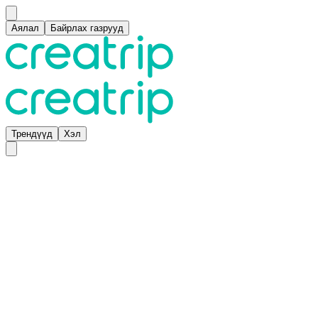
Аялал
Байрлах газрууд
Трендүүд
Хэл