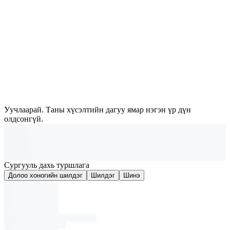
Уучлаарай. Таны хүсэлтийн дагуу ямар нэгэн үр дүн
олдсонгүй.
Сургууль дахь туршлага
Долоо хоногийн шилдэг
Шилдэг
Шинэ