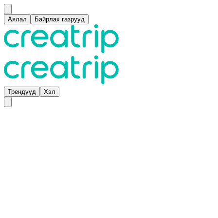
Аялал
Байрлах газрууд
Трендүүд
Хэл