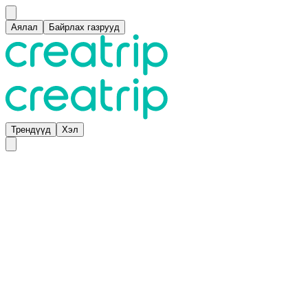
Аялал
Байрлах газрууд
Трендүүд
Хэл