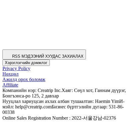
RSS МЭДЭЭНИЙ ХУУДАС ЗАХИАЛАХ
Хэрэглэгчийн дэмжлэг
Privacy Policy
Нөхцөл
Ажилд орох боломж
Affiliate
Компанийн нэр: Creatrip Inc.
Хаяг: Сөүл хот, Ганнам дүүрэг,
Бонгъэнса-ро 125, 2 давхар
Нууцлал хариуцсан ахлах албан тушаалтан: Haemin Yim
И-
мэйл: help@creatrip.com
Бизнес бүртгэлийн дугаар: 531-86-
00338
Online Sales Registration Number : 2022-서울강남-02376