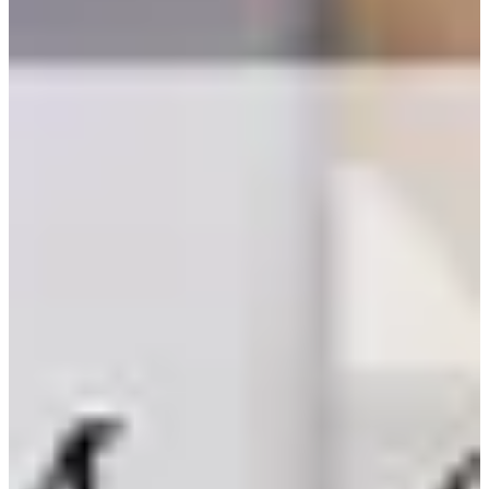
Өвөрмөц аяганы хэлбэрийг цэвэр Солонгос гэж тодорхойлох
боломжгүй. Бичлэгүүд дээр эдгээр аяганууд Хятад, Орос
болон Төв болон Зүүн Өмнөд Азийн бусад орнуудад гарч
ирдэг гэж үздэг.
Гэсэн хэдий ч хоол амттай харагдаж байна. Гайхалтай ажил
байна, ноён Queen!
Конфит
Эхлээд эцсийн үр дүнгийн гоёмсог байдлыг үнэлцгээе! Энэ
нь Michelin гарын авлагаас гарсан хоол шиг харагдаж байна.
Энэ хоол үнэндээ хийхэд их хугацаа зарцуулдаг бөгөөд Blue
House-ийн тогоочийг оролцуулан маш цөөхөн мэргэшсэн