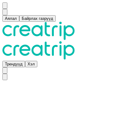
Аялал
Байрлах газрууд
Трендүүд
Хэл