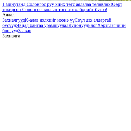
1 минутанд Солонгос руу хийх төгс аялалаа төлөвлөх!
Өөрт
тохирсон Солонгос аяллын төгс хөтөлбөрийг бүтээ!
Аялал
Захиалгууд
K-алав дэлхийг нээнэ үү
Сөүл дэх алдартай
бүсүүд
Явцад байгаа урамшуулал
Купонууд
Блог
Хэрэглэгчийн
блогууд
Заавар
Захиалга