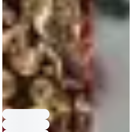
Конфит хэрхэн бэлддэг вэ?
Конфит нь загасыг давстай төмөр таваг
дээр тарааж, арьсыг тосоор нимгэн зурж, бага температурт
шөнөжин жигнэж шүүсийг хадгалж бэлтгэдэг.
Азалия цайг хэрхэн амталдаг вэ?
Азалия цайг шүүж, бага зэрэг
зөгийн бал нэмээд, лийр болон нимбэгний зүсэмээр чимэглэн
хэрэглэнэ.
Mr. Queen дээр ямар хоол гардаг вэ?
Жүжигт гарсан хоолнууд:
Samhyang Ramyeon, Shinseonro, Конфит, Сүүтэй Gnocchi, Азалия
цай.
Samhyang Ramyeon гэж юу вэ?
Samhyang Ramyeon нь 'sam' буюу
'гурав' болон 'hyang' буюу 'үнэр' гэсэн утгатай, Samyang Ramen-тэй
холбоотой нэртэй рамён юм.
Shinseonro-г хаана бичсэн бэ?
Shinseonro-ийн тэмдэглэл нь Dongguk
Sesigi (동국세시기 · 1849) номонд тэмдэглэгдсэн бөгөөд зуухны
голд нүүрсний гал дээр хийгддэг гэж бичсэн.
Конфит хэрхэн бэлддэг вэ?
Конфит нь загасыг давстай төмөр таваг
дээр тарааж, арьсыг тосоор нимгэн зурж, бага температурт
шөнөжин жигнэж шүүсийг хадгалж бэлтгэдэг.
Азалия цайг хэрхэн амталдаг вэ?
Азалия цайг шүүж, бага зэрэг
зөгийн бал нэмээд, лийр болон нимбэгний зүсэмээр чимэглэн
хэрэглэнэ.