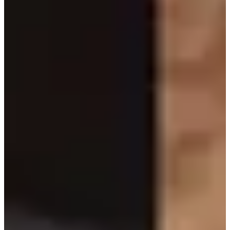
Тогооч хоолоо samhyang ramyeon гэж нэрлэдэг, 'sam' нь 'гурав'
гэсэн утгатай, 'hyang' нь 'үнэр' гэсэн утгатай.
Зарим нь үүнийг үнэндээ Солонгосын алдарт
Samyang Ramen
-
д зориулсан гэж хэлсэн.
Shinseonro
신선로
Та энэ хоолыг харсан эсвэл сонссон уу? Shinseonro бол хатан
хаан Чеорин бэлтгэхэд асуудалгүй байсан эртний Солонгосын