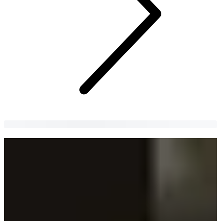
К-Драмын ноён хатан хаан дээр үзсэн
Солонгос хоол ба жор
Жүжиг үзэх тусам өлсдөг. Тогоочийн ур чадварыг дагаж,
тэдгээрийг гэртээ хэрхэн хийхийг хараарай!
Jeongyeong Yeo
5 years
ago