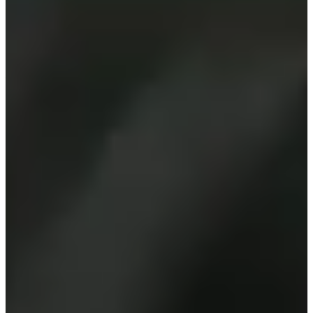
К-Драма киноны зураг авалтын байршлууд
'The Glory' киноны зураг авалтын байршлуудын
жагсаалт танд таалагдсан гэж найдаж байна! Та
эдгээрийн аль нэгийг нь үзэх гэж байна уу? Хэрэв танд
ямар нэгэн асуулт эсвэл санаа зовоосон зүйл байвал
доор сэтгэгдэл үлдээх эсвэл бидэнд
help@creatrip.com
хаягаар имэйл илгээнэ үү. Та биднийг
Instagram
,
TikTok
,
Twitter
, болон
Facebook
дээр дагаж,
Солонгосын тухай бүх мэдээллийг цаг тухайд нь авч
байгаарай!
FAQ
AI үүсгэсэн
The Glory хэзээ цацагдсан бэ?
Драма Netflix-ээр 2022 оны
арванхоёрдугаар сарын 30-нд дэлхий даяар цацагдсан. Энэ өдөр
нь 2022/12/30 гэж заасан.
Cheongju Төв Парк хаяг юу вэ?
Cheongju Төв Парк хаяг: 117 Namja-
ro, Sangdang-gu, Cheongju-si, Chuncheongbuk-do (충청북도 청주시 상
당구 남사로 117). Энэхүү цэцэрлэг нь Tapgol Park-ийг дүрслэхэд
ашиглагдсан.