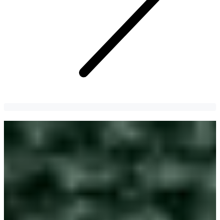
Алдар | Зураг авалтын газрууд
Сон Хекёгийн өшөө авалтын төлөө тэмцэж буй алдарт
"Алдар" драмын зураг авалтын зарим газрыг үзээрэй!
Jeongyeong Yeo
4 years
ago
9