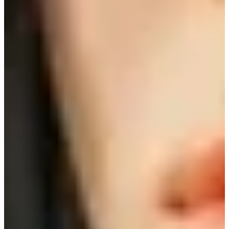
хэсгийг Gangwon-do дахь Elysian Gangchon цанын
баазад зураг авсан. Нөгөөтэйгүүр, Дунгын түлэгдэлтээ
эмчлэх цорын ганц арга зам нь хүйтэн цасыг
ашиглахыг харах нь сэтгэл өвтгөм байлаа.
Та үнэхээр энэ цанын баазад зочилж болно, учир нь
энэ нь Солонгосын хамгийн алдартай цанын
баазуудын нэг юм! Дэлгэрэнгүй мэдээлэл авч, цанын
аялал захиалахын тулд доорх холбоос дээр дарна уу:
Elysian Gangchon Цанын бааз
6. Taeneung Seolleongtang (태능설렁탕)
Хаяг:
65 Gongneung-ro, Jungnang-gu, Seoul (서울 중랑
구 공릉로 65)