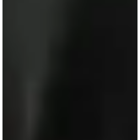
Mung Hit Cafe хаана байдаг вэ?
Mung Hit Cafe хаяг: 1970-34,
Haeannam-ro, Hwado-myeon, Ganghwa-gun, Incheon (인천 강화군 화도
면 해안남로 1970-34). Энэ нь Ganghwa Island дээр байрлаж, нэр нь
멍때림 юм.
Taeneung Seolleongtang ажиллах цаг юу вэ?
Taeneung Seolleongtang
өдөрт 24 цаг ажилладаг; хаяг: 65 Gongneung-ro, Jungnang-gu, Seoul
(서울 중랑구 공릉로 65).
Elysian Gangchon хаяг аль вэ?
Elysian Gangchon хаяг: 688
Bukhangangbyeon-ro, Namsan-myeon, Chuncheon-si, Gangwon (강원
춘천시 남산면 북한강변길 688).
The Glory хэзээ цацагдсан бэ?
Драма Netflix-ээр 2022 оны
арванхоёрдугаар сарын 30-нд дэлхий даяар цацагдсан. Энэ өдөр
нь 2022/12/30 гэж заасан.
Cheongju Төв Парк хаяг юу вэ?
Cheongju Төв Парк хаяг: 117 Namja-
ro, Sangdang-gu, Cheongju-si, Chuncheongbuk-do (충청북도 청주시 상
당구 남사로 117). Энэхүү цэцэрлэг нь Tapgol Park-ийг дүрслэхэд
ашиглагдсан.
Mung Hit Cafe хаана байдаг вэ?
Mung Hit Cafe хаяг: 1970-34,
Haeannam-ro, Hwado-myeon, Ganghwa-gun, Incheon (인천 강화군 화도
면 해안남로 1970-34). Энэ нь Ganghwa Island дээр байрлаж, нэр нь
멍때림 юм.
Taeneung Seolleongtang ажиллах цаг юу вэ?
Taeneung Seolleongtang
өдөрт 24 цаг ажилладаг; хаяг: 65 Gongneung-ro, Jungnang-gu, Seoul
(서울 중랑구 공릉로 65).
Elysian Gangchon хаяг аль вэ?
Elysian Gangchon хаяг: 688