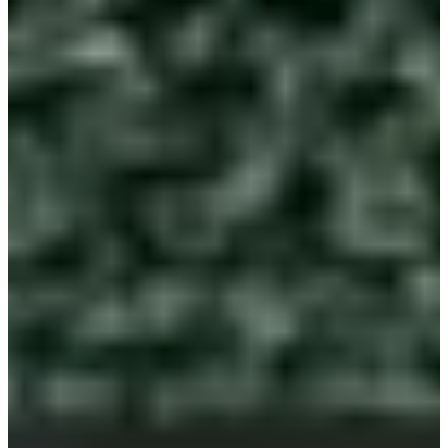
10. Cheongna нуурын цэцэрлэгт хүрээлэн (청라호수
공원)
Хаяг:
204 Cheongnadae-ro, Seo-gu, Incheon (인천 서구
청라대로 204)
Эцэст нь, хамгийн сэтгэл хөдөлгөм хэсгүүдийн нэг гэж
тооцогддог энэ хэсэг энэ үзэсгэлэнт цэцэрлэгт
хүрээлэнд зураг авалт хийгдсэн юм! Энэ цэцэрлэгт
хүрээлэнг Cheongna Lake Park гэдэг ба Инчоны шинэ
хөгжүүлсэн хотод байрладаг тул боломж олдвол энд
алхаж үзээрэй!
The Glory 2-р хэсэг киноны зураг авалтын байршил