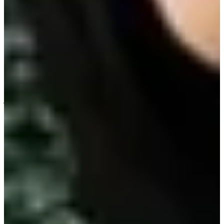
Dongeun-ийн урхинд орж, түүнтэй дэлгүүрт таардаг.
Энэ нь Солонгосын алдартай дэлгүүрийн сүлжээ
Ministop-д,
Gongdeok Station
-ийн ойролцоо зураг
авалт хийгдсэн.
8. Saeam Bunsik (새암분식)
Хаяг:
5 Saneung-ro 402beon-gil, Jingeon-eup, Namyang-
ju, Gyeonggi-do (경기 남양주시 진건읍 사릉로402번길
5)
Донгүн Миёнгод өөрийн мэддэг нууцыг хэлдэг энэ
үзэгдэл Saeam Bunsik буюу 새암분식 нэртэй Буншик
ресторанд зураг авалт хийгдсэн. Энэ ресторан
Намянжү хотод байрладаг бөгөөд ттокбокки, сүнде