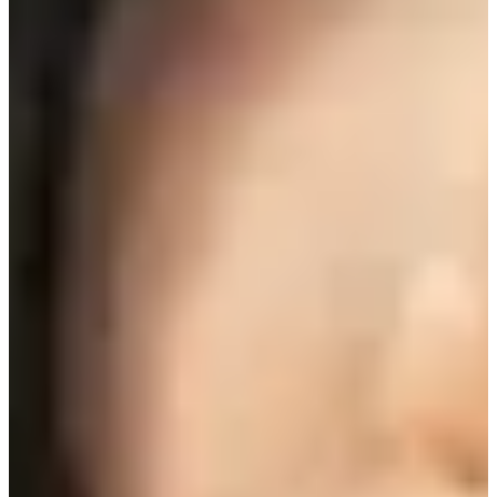
Ахлах сургуульд болж буй бүх үзэгдлийг Нонсаны
Охидын Худалдааны Ахлах Сургуульд зураг авсан.
Донгүний гунигтай, аймшигтай дурсамжууд анги
танхим, спорт зааланд болж өнгөрдөг бөгөөд бүгдийг
энд зураг авсан.
5. Elysian Gangchon Ski Resort (엘리시안강촌스키장)
Хаяг:
688 Bukhangangbyeon-ro, Namsan-myeon,
Chuncheon-si, Gangwon (강원 춘천시 남산면 북한강변
길 688)
Баян хүүхдүүд цанаар гулгаж зугаацаж буй энэ богино