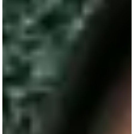
Хаяг:
117 Namja-ro, Sangdang-gu, Cheongju-si,
Chuncheongbuk-do (충청북도 청주시 상당구 남사로
117)
Энэ бол Song Hyekyo-ийн дүр Moon Dongeun болон
Lee Dohyun-ийн дүр Joo Yeojung нар паркад Go
тоглодог хэсэг юм. Энэ нь Сөүл дэх Tapgol Park-ийг
дүрслэх зорилготой байсан (гэхдээ үнэндээ Cheongju-д
зураг авалт хийгдсэн), тиймээс паркад Go болон бусад
Солонгос тоглоом тоглож буй олон хөгшин эрчүүд
байдаг.
2. Mung Hit Cafe (멍때림)
Хаяг:
1970-34, Haeannam-ro, Hwado-myeon, Ganghwa-