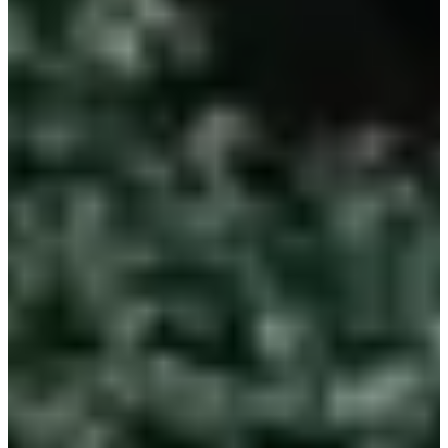
зэрэг амттай солонгосын гудамжны хоолнуудыг зардаг!
Хэрэв та энд зочилбол, Song Hyekyo сууж байсан
ширээг олж чадах эсэхээ үзээрэй!
9. Cheongju Yonghwasa сүм (청주 용화사)
Хаяг:
565 Musimseo-ro, Seowon-gu, Cheongju-si,
Chungcheongbuk-do (충북 청주시 서원구 무심서로 565)
Чой Хэжон ирээдүйн хадам ээжтэйгээ уулзахаар
явахдаа Донгынгтай тааралдаж, түүнийг хараад гайхаж
балмагддаг. Энэ нь хэсэгчлэн Ёнхваса сүмд зураг авсан
бөгөөд тэнд тохируулагдсан боловч Хэжон
Донгынгийн өмнө өвдөг сөгдөн уучлал гуйдаг хэсгийг
үнэндээ Сөүл дэх Гилсангса сүмд зураг авсан.