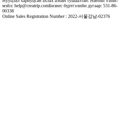
Нууцлал хариуцсан ахлах албан тушаалтан: Haemin Yim
И-
мэйл: help@creatrip.com
Бизнес бүртгэлийн дугаар: 531-86-
00338
Online Sales Registration Number : 2022-서울강남-02376