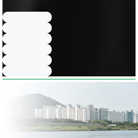
Bukhangangbyeon-ro, Namsan-myeon, Chuncheon-si, Gangwon (강원
춘천시 남산면 북한강변길 688).