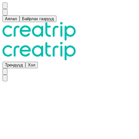
Аялал
Байрлах газрууд
Трендүүд
Хэл