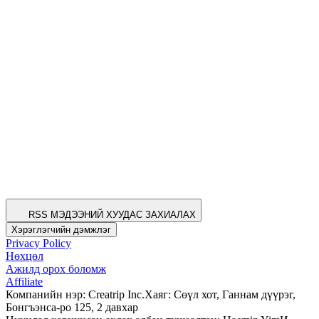
RSS МЭДЭЭНИЙ ХУУДАС ЗАХИАЛАХ
Хэрэглэгчийн дэмжлэг
Privacy Policy
Нөхцөл
Ажилд орох боломж
Affiliate
Компанийн нэр: Creatrip Inc.
Хаяг: Сөүл хот, Ганнам дүүрэг,
Бонгъэнса-ро 125, 2 давхар