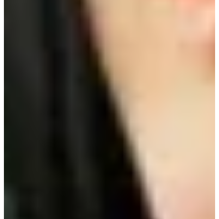
Энэ үйл явдлыг та таньж байна уу? Энэ бол Dongeun
болон Son Myeongo нар хамтдаа Seolleontang иддэг
хэсэг бөгөөд энэ нь Сөүл дэх жинхэнэ Seolleongtang
ресторан юм! Энэ нь өдөрт 24 цаг ажилладаг тул
халуун Seolleongtang идэх боломжтой бол зочлоорой!
7. Ministop Mapo Center Branch (미니스톱 마포센터
점)
Хаяг:
7 Saechang-ro, Mapo-gu, Seoul (서울 마포구 새창
로 7)
Энэ үзэгдэлд Park Yeonjin-ийн нөхөр Ha Doyoung,