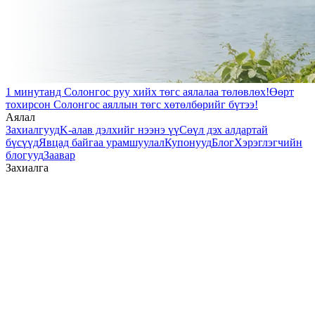
1 минутанд Солонгос руу хийх төгс аялалаа төлөвлөх!
Өөрт
тохирсон Солонгос аяллын төгс хөтөлбөрийг бүтээ!
Аялал
Захиалгууд
K-алав дэлхийг нээнэ үү
Сөүл дэх алдартай
бүсүүд
Явцад байгаа урамшуулал
Купонууд
Блог
Хэрэглэгчийн
блогууд
Заавар
Захиалга