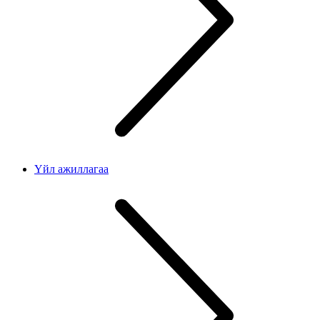
Үйл ажиллагаа