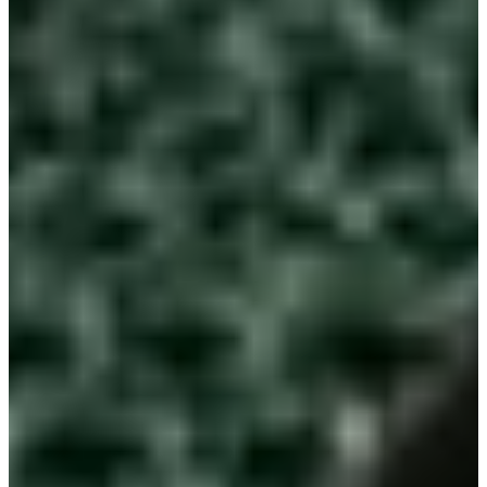
Та Солонгосын драм 'The Glory'-г Сон Хе Кёгийн
тоглосон дүрээр үзэж байсан уу? Энэ нь 2022 оны
арванхоёрдугаар сарын 30-нд Netflix-ээр дэлхий даяар
цацагдсан бөгөөд сонирхолтой өрнөл, түгшүүртэй
боловч сэтгэл ханамжтай хэсгүүдээрээ үргэлжлэн
алдаршиж байна. Жүжигчин гэдгээрээ аль хэдийн маш
их алдартай, алдартай Сон Хе Кё гол дүрийг бүтээж,
түүний бодит жүжиглэлтээрээ магтаал хүртэж байна.
2-р хэсгийн болон бусад K-драмын зураг авалтын
байршлуудыг доорх холбоосуудаас үзээрэй!
The Glory Хэсэг 2 Зураг авалтын байршлууд
K-Драмын Кино Үйлдвэрлэлийн Байршил
The Glory: Кино зураг авалтын
байршил
1. Cheongju Төв Парк (청주 중앙공원)