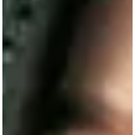
gun, Incheon (인천 강화군 화도면 해안남로 1970-34)
Хамгийн сэтгэл хөдөлгөм туслах дүрүүдийн нэг бол
хар тамхинд донтсон уран бүтээлч Lee Sara юм! Драмд
гарсан түүний тансаг ордон бол үнэндээ Инчоны
Ganghwa Island дахь 'Mung Hit' буюу 멍때림 нэртэй
үзэсгэлэнт кафед зураг авалт хийгдсэн юм. Энэ кафе
маш алдартай тул Ganghwa Island-д зочлохдоо олон
хүн энд зогсдог! Ganghwa Island-ийн талаар илүү
ихийг уншихыг хүсвэл энэ
блог
-г үзээрэй.
3. Cheongju National University of Education (청주교
대)
Хаяг:
2065 Cheongnam-ro, Seowon-gu, Cheongju-si,