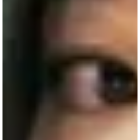
Chungcheongbuk-do (충북 청주시 서원구 청남로 2065)
Драманд гардаг их сургууль нь үнэндээ Өмнөд
Солонгосын төв хэсэгт байрлах Cheongju хотод байдаг
нэлээн алдартай их сургууль юм.
4. Nonsan Girls' Commercial High School (논산여자상
업고등학교)
Хаяг:
197 Simin-ro, Nonsan-si, Chungcheongnam-do (충
청남도 논산시 시민로 197)