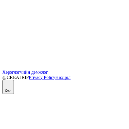
Хэрэглэгчийн дэмжлэг
@CREATRIP
Privacy Policy
Нөхцөл
Хэл