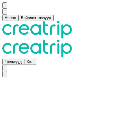
Аялал
Байрлах газрууд
Трендүүд
Хэл