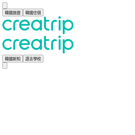
韓國旅遊
韓國住宿
韓國新知
語言學校