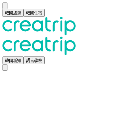
韓國旅遊
韓國住宿
韓國新知
語言學校