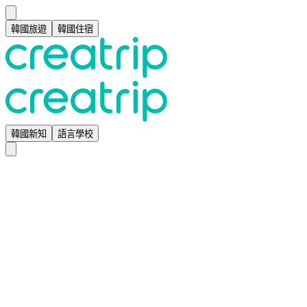
韓國旅遊
韓國住宿
韓國新知
語言學校