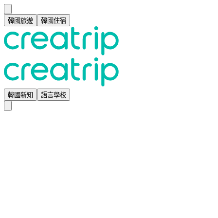
韓國旅遊
韓國住宿
韓國新知
語言學校