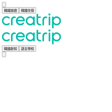
韓國旅遊
韓國住宿
韓國新知
語言學校