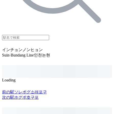
インチョンノンヒョン
Suin·Bundang Line
인천논현
Loading
前の駅
ソレポグ
소래포구
次の駅
ホグポ
호구포