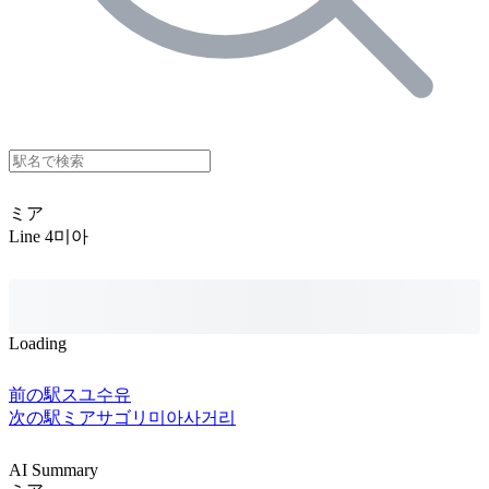
ミア
Line 4
미아
Loading
前の駅
スユ
수유
次の駅
ミアサゴリ
미아사거리
AI Summary