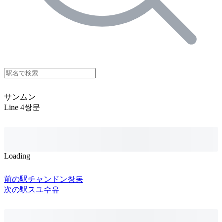
サンムン
Line 4
쌍문
Loading
前の駅
チャンドン
창동
次の駅
スユ
수유