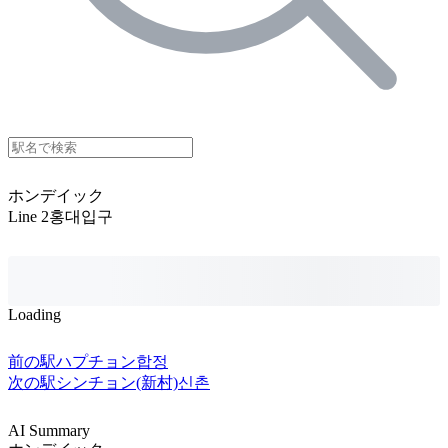
ホンデイック
Line 2
홍대입구
Loading
前の駅
ハプチョン
합정
次の駅
シンチョン(新村)
신촌
AI Summary