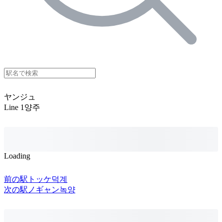
ヤンジュ
Line 1
양주
Loading
前の駅
トッケ
덕계
次の駅
ノギャン
녹양