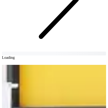
Loading
24日から11日間、5人以上の
食堂の集まり禁止、スキー場
閉鎖
年末年始の特別防疫強化対策を実施