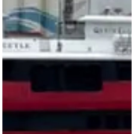
クイーンビートルは2020年7月当時、釜山港国際旅客ターミ
ナルから日本福岡を運航する予定だったが、コロナ拡散の影
響で現在まで運航が延期されてきた。
2020年3月から韓日旅客入国制限処置により2年以上日韓旅客
船運航は中断された。
BPAはソーシャルディスタンス解除による日韓旅客船運航再
開に備え、旅客船接岸施設、搭乗橋などを点検している。
BPAは来月11日に再度試験接岸を実施する予定だ。
BPA関係者は「まだ韓日国際旅客船運航再開がいつになるか
は正確ではないが、下半期には可能になると予想している」
と明らかにした。
旅客船業界では「コロナのエンデミック（コロナ終息）」を
待ち望んでいるようだ。