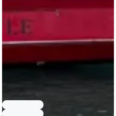
ソーシャルディスタンスが解除されたことにより沿岸クルー
ズ運航を再開するなど、素早く行動に移している。
パンスターグループは今月16日に2年ぶりに「釜山港ワンナ
イトクルーズ」を運航再開し、来月からは毎週末に定期的に
運航する予定だ。
業界関係者は「コロナの影響が落ち着くにつれて、今まで中
断していたクルーズなどの運航が再開される雰囲気だ」と言
い、「韓日旅客船運航制限が下半期に解除されれば、両国間
の観光客の交流も活発になるだろう」と話した。
記事に関するご意見·ご質問等は、コメント欄またはお問い合わせメール
〈
help@creatrip.com
〉まで、お気軽にメッセージをお寄せください。