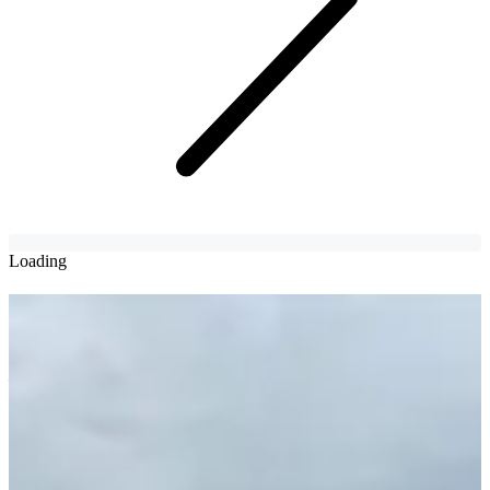
Loading
釜山港に戻ってきた日本快速
旅客船...2年ぶりに運航再開な
るか
日韓の海を結ぶクイーンビートル号試験接岸実施