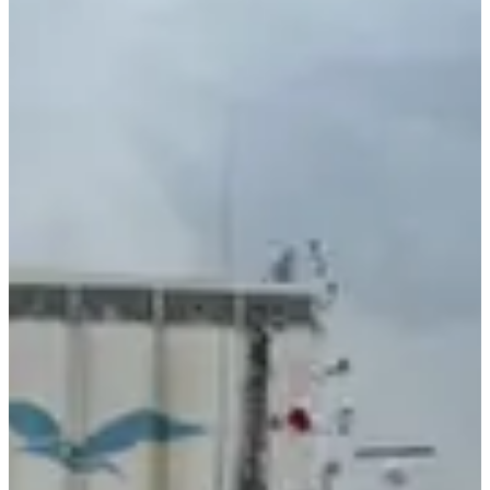
해리 @creatrip
4 years
ago
(このニュースは情報提供が目的であり商業的な意図全くあ
りません)
(この写真の著作権は釜山日報にあります)
コロナの影響が縮小する中、今まで中断されていた韓国ー日
本間の海の道が再び開かれることが期待されている。
釜山
港湾公社(BPA)は21日釜山ー福岡を新規運航予定のJR九
州高速船(株)の快速線「クイーンビートル」の試験接岸運転
を実施した。