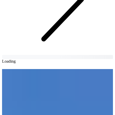
Loading
Netflix《脱出おひとり島》メ
ンバー紹介
美しくかっこいい12人の男女のプロフィールを覗いてみまし
ょう！
마타티카